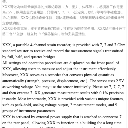
整。
XXX可做為物理量轉換器的指示紀錄器（力、壓力、位移等），感測器工作電壓
為2.5V，採用直覺式使用法，只需將7、7、7、7設定完，執行7即可得準確度達0.
1%之測量。XXX也提供峰值保持、類比電壓輸出、3種量測紀錄模式與9組儀器設
定參數功能。
XXX採外置電源，接至背後面板7接頭，可在室內長時間使用。XXX除可攜性外可
將二台SS並接，組立於19〞儀器架內，增加安裝靈活性。
XXX, a portable 4-channel strain recorder, is provided with 7, 7 and 7 Ohm
standard resistor to receive and record the measurement signals transmitted
by full, half, and quarter bridges.
All settings and operation procedures are displayed on the front panel of
XXX, allowing users to measure and adjust the instrument effortlessly.
Moreover, XXX serves as a recorder that converts physical quantities
automatically (strength, pressure, displacement, etc.). The sensor uses 2.5V
as working voltage. You may use the sensor intuitively. Please set 7, 7, 7, 7
and then execute 7. XX generates measurement results with 0.1% precision
instantly. Most importantly, XXX is provided with various unique features,
such as peak-hold, analog voltage output, 3 measurement modes, and 9
groups of instrument parameters.
XXX is activated by external power supply that is attached to connector 7
on the rear panel, allowing XXX to function in a building for a long time.