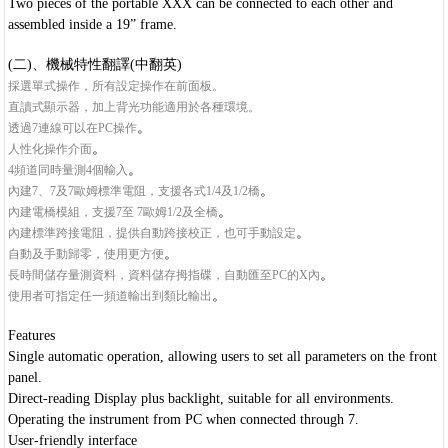
Two pieces of the portable XXX can be connected to each other and
assembled inside a 19” frame.
(二)、機械特性翻譯(中翻英)
採選單式操作，所有設定操作在前面板。
直讀式顯示器，加上背光功能適用於各種環境。
。
透過7連線可以在PC操作
。
人性化操作介面
。
4頻道同時量測4個輸入
。
內建7、7及7歐姆標準電阻，支援各式1/4及1/2橋
。
內建電橋模組，支援7至 7歐姆1/2及全橋
。
內建標準跨接電阻，提供自動跨接校正，也可手動設定
。
自動及手動歸零，使用更方便
。
長時間儲存量測資料，資料儲存拇指碟，自動匯至PC的X內
。
使用者可指定任一頻道輸出到類比輸出
Features
Single automatic operation, allowing users to set all parameters on the front
panel.
Direct-reading Display plus backlight, suitable for all environments.
Operating the instrument from PC when connected through 7.
User-friendly interface