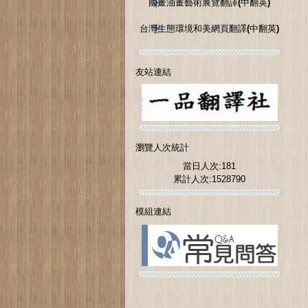
國畫油畫藝術展覽翻譯(中翻英)
台灣生態環境和美網頁翻譯(中翻英)
友站連結
瀏覽人次統計
當日人次:181
累計人次:1528790
模組連結