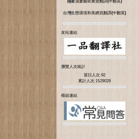
國畫油畫藝術展覽翻譯(中翻英)
台灣生態環境和美網頁翻譯(中翻英)
友站連結
瀏覽人次統計
當日人次:92
累計人次:1529028
模組連結