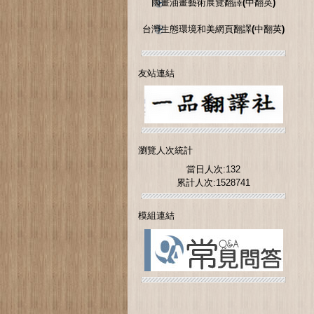
國畫油畫藝術展覽翻譯(中翻英)
台灣生態環境和美網頁翻譯(中翻英)
友站連結
瀏覽人次統計
當日人次:132
累計人次:1528741
模組連結