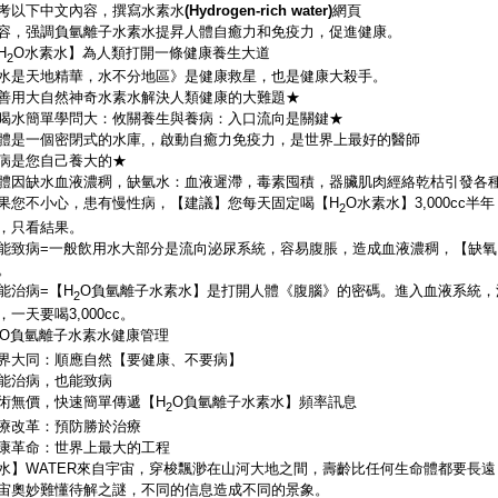
考以下中文內容，撰寫水素水(Hydrogen-rich water)網頁
容，强調負氫離子水素水提昇人體自癒力和免疫力，促進健康。
H
O水素水】為人類打開一條健康養生大道
2
水是天地精華，水不分地區》是健康救星，也是健康大殺手。
善用大自然神奇水素水解決人類健康的大難題★
喝水簡單學問大：攸關養生與養病：入口流向是關鍵★
體是一個密閉式的水庫,，啟動自癒力免疫力，是世界上最好的醫師
病是您自己養大的★
體因缺水血液濃稠，缺氫水：血液遲滯，毒素囤積，器臟肌肉經絡乾枯引發各
果您不小心，患有慢性病，【建議】您每天固定喝【H
O水素水】3,000c
2
，只看結果。
能致病=一般飲用水大部分是流向泌尿系統，容易腹脹，造成血液濃稠，【缺氧
。
能治病=【H
O負氫離子水素水】是打開人體《腹腦》的密碼。進入血液系統，
2
，一天要喝3,000cc。
O負氫離子水素水健康管理
界大同：順應自然【要健康、不要病】
能治病，也能致病
術無價，快速簡單傳遞【H
O負氫離子水素水】頻率訊息
2
療改革：預防勝於治療
康革命：世界上最大的工程
水】WATER來自宇宙，穿梭飄渺在山河大地之間，壽齡比任何生命體都要長
宙奧妙難懂待解之謎，不同的信息造成不同的景象。