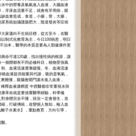
飲水中的營養及氫氣進入血液，大腦血液
降，牙床血流量不足，就會有牙周病，眼
氧缺血會造成，食道，小腸，骨，大腸，
泌尿系統如攝護腺肥大，陰道發炎等症候
導大家邁向不生病目標，從古至今，名醫
以制式化教育為主，今日100病患，明日
標不治本，醫學的本質是要為人類健康作更
壽命可達120歲，找出慢性病的根源，讓
每一個體都有不同必修科目，植物受強風
。秋、血液流速逐漸緩慢。冬、血液流速
腦仰賴血液提供能量與代謝，吸的是氧氣，
玄奧難懂，腹腦會開門讓水進入血液，
稀釋血液濃稠度 中西醫都非常重視水與
健康革命就是要借重醫學經驗，科學儀
人對身體完全不懂，狀況一定會發生，造
濃縮，打破傳統，改變個人無知，輸入血
氫離子水素水】，重點教育，方向引導，
就醫。