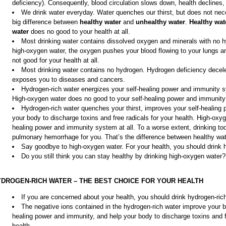
deficiency). Consequently, blood circulation slows down, health declines
We drink water everyday. Water quenches our thirst, but does not nece
big difference between
healthy water
and
unhealthy water
.
Healthy wa
water
does no good to your health at all.
Most drinking water contains dissolved oxygen and minerals with no hy
high-oxygen water, the oxygen pushes your blood flowing to your lungs 
not good for your health at all.
Most drinking water contains no hydrogen. Hydrogen deficiency decele
exposes you to diseases and cancers.
Hydrogen-rich water energizes your self-healing power and immunity s
High-oxygen water does no good to your self-healing power and immunity 
Hydrogen-rich water quenches your thirst, improves your self-healing
your body to discharge toxins and free radicals for your health. High-oxy
healing power and immunity system at all. To a worse extent, drinking 
pulmonary hemorrhage for you. That’s the difference between healthy wat
Say goodbye to high-oxygen water. For your health, you should drink h
Do you still think you can stay healthy by drinking high-oxygen water? 
DROGEN-RICH WATER – THE BEST CHOICE FOR YOUR HEALTH
If you are concerned about your health, you should drink hydrogen-ric
The negative ions contained in the hydrogen-rich water improve your bl
healing power and immunity, and help your body to discharge toxins and 
health.