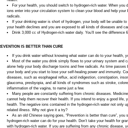
For your health, you should switch to hydrogen-rich water. When you d
ions enter into your circulation system to clean your blood and help your
radicals.
If your drinking water is short of hydrogen, your body will be unable to
your health declines and you are exposed to all kinds of diseases and ca
Drink 3,000 cc of Hydrogen-rich water daily. You’ll see the difference 
EVENTION IS BETTER THAN CURE
If you drink water without knowing what water can do to your health, yo
Most of the water you drink simply flows to your urinary system and c
alone help your body discharge toxins and free radicals. As time passes
your body and you start to lose your self-healing power and immunity. C
diseases, such as esophageal reflux, acid indigestion, constipation, inso
glaucoma, presbyopia, and all kinds of syndromes such as stroke, colorec
inflammation of the vagina, to name just a few.
Many people are constantly suffering from chronic diseases. Medicine
cannot help them recover their health. If you intend to enjoy a good life
health. The negative ions contained in the hydrogen-rich water not only up
related illness. Why not give it a try?
As an old Chinese saying goes, “Prevention is better than cure”, you 
hydrogen-rich water can do for your health. Don’t take your health for gr
with hydrogen-rich water. If you are suffering from any chronic disease, 