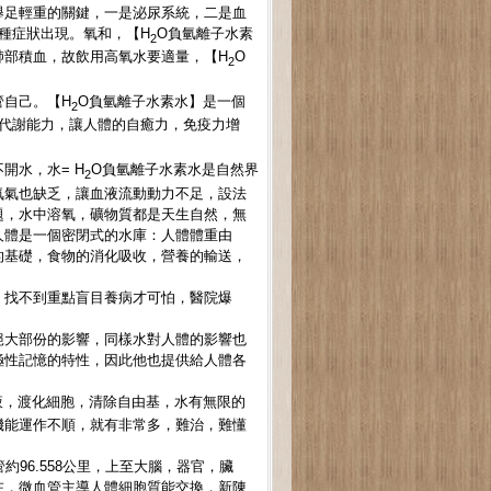
舉足輕重的關鍵，一是泌尿系統，二是血
各種症狀出現。氧和，【H
O負氫離子水素
2
肺部積血，故飲用高氧水要適量，【H
O
2
管自己。【H
O負氫離子水素水】是一個
2
代謝能力，讓人體的自癒力，免疫力增
開水，水= H
O負氫離子水素水是自然界
2
氧氣也缺乏，讓血液流動動力不足，設法
題，水中溶氧，礦物質都是天生自然，無
人體是一個密閉式的水庫：人體體重由
的基礎，食物的消化吸收，營養的輸送，
，找不到重點盲目養病才可怕，醫院爆
絕大部份的影響，同樣水對人體的影響也
極性記憶的特性，因此他也提供給人體各
液，渡化細胞，清除自由基，水有無限的
機能運作不順，就有非常多，難治，難懂
96.558公里，上至大腦，器官，臟
在，微血管主導人體細胞質能交換，新陳