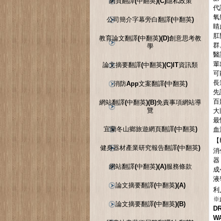
網頁翻譯(中翻英)(C)隱私政策
代
氧
公司簡介字幕旁白翻譯(中翻英)
睛
肛
教育論文翻譯(中翻英)(D)創意思考教
群
學
醫
輩
論文摘要翻譯(中翻英)(C)IT資訊類
可
長
消防App文案翻譯(中翻英)
先
百
網站翻譯(中翻英)(B)免責事項網站導
覽
大
最
宜蘭冬山鄉旅遊網頁翻譯(中翻英)
血
【
健身器材產業研究報告翻譯(中翻英)
消
器
網站翻譯(中翻英)(A)服務條款
成
液
論文摘要翻譯(中翻英)(A)
利
※
論文摘要翻譯(中翻英)(B)
DR
WA