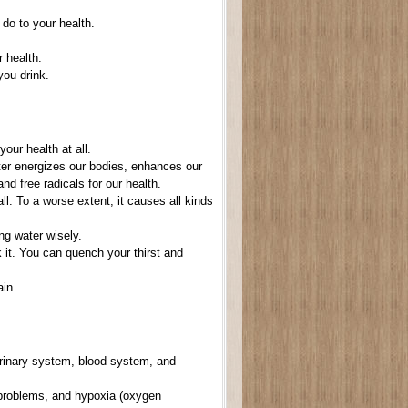
 do to your health.
 health.
you drink.
our health at all.
ter energizes our bodies, enhances our
nd free radicals for our health.
l. To a worse extent, it causes all kinds
king water wisely.
 it. You can quench your thirst and
ain.
rinary system, blood system, and
n problems, and hypoxia (oxygen