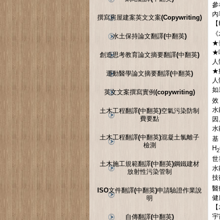
參
內
撰寫房屋建案英文文案(Copywriting)
【
《
水土保持論文翻譯(中翻英)
★
★
創造思考教育論文摘要翻譯(中翻英)
人
★
運動醫學論文摘要翻譯(中翻英)
人
如
英文文案撰寫實例(copywriting)
效
水
土木工程翻譯(中翻英)空氣污染防制
費要點
因
水
土木工程翻譯(中翻英)混凝土氯離子
基
檢測
H
2
世
土木施工規範翻譯(中翻英)鋼鐵建材
水
放射性污染管制
技
醫
ISO文件翻譯(中翻英)申請驗證作業說
健
明
【
宇
自傳翻譯(中翻英)