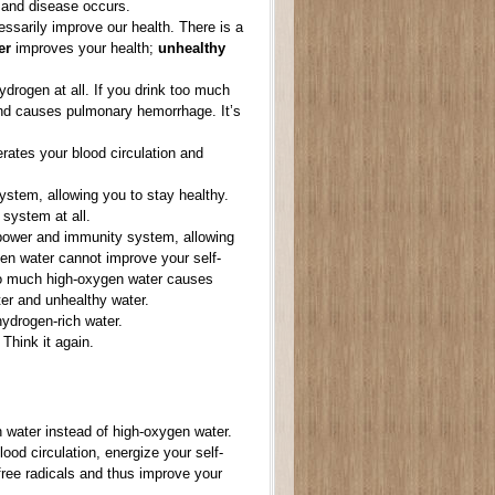
, and disease occurs.
ssarily improve our health. There is a
ter
improves your health;
unhealthy
drogen at all. If you drink too much
and causes pulmonary hemorrhage. It’s
rates your blood circulation and
ystem, allowing you to stay healthy.
system at all.
 power and immunity system, allowing
gen water cannot improve your self-
too much high-oxygen water causes
er and unhealthy water.
ydrogen-rich water.
Think it again.
h water instead of high-oxygen water.
ood circulation, energize your self-
free radicals and thus improve your