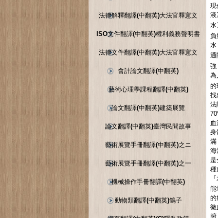
現
液
法律解釋翻譯(中翻英)大法官釋憲文
水
ISO文件翻譯(中翻英)權利義務聲明書
負
水
法律文件翻譯(中翻英)大法官釋憲文
通
強
會計論文翻譯(中翻英)
為
的
藝術心理學課程翻譯(中翻英)
找
法
論文翻譯(中翻英)建築展覽
7
血
論文翻譯(中翻英)臺灣民間故事
身
滿
藝術展覽手冊翻譯(中翻英)之ニ
海
是
藝術展覽手冊翻譯(中翻英)之一
種
『
機械操作手冊翻譯(中翻英)
能
的
動物類翻譯(中翻英)鴿子
微
腑