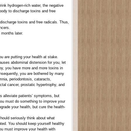
rink hydrogen-rich water, the negative
 body to discharge toxins and free
 discharge toxins and free radicals. Thus,
ncers.
6 months later.
u are putting your health at stake.
auses abdominal distension for you, let
 by, you have more and more toxins in
onsequently, you are bothered by many
mnia, periodontosis, cataracts,
tal cancer, prostatic hypertrophy, and
s alleviate patients’ symptoms, but
, you must do something to improve your
grade your health, but cure the health-
should seriously think about what
anted. You should keep yourself healthy
you must improve your health with