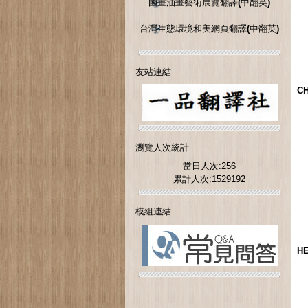
國畫油畫藝術展覽翻譯(中翻英)
台灣生態環境和美網頁翻譯(中翻英)
友站連結
C
瀏覽人次統計
當日人次:256
累計人次:1529192
模組連結
H