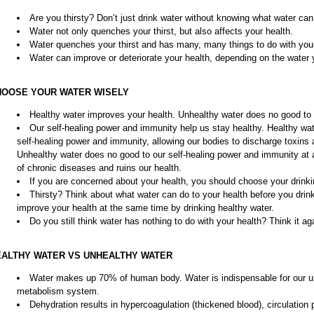
Are you thirsty? Don’t just drink water without knowing what water can
Water not only quenches your thirst, but also affects your health.
Water quenches your thirst and has many, many things to do with your
Water can improve or deteriorate your health, depending on the water 
HOOSE YOUR WATER WISELY
Healthy water improves your health. Unhealthy water does no good to y
Our self-healing power and immunity help us stay healthy. Healthy wa
self-healing power and immunity, allowing our bodies to discharge toxins a
Unhealthy water does no good to our self-healing power and immunity at al
of chronic diseases and ruins our health.
If you are concerned about your health, you should choose your drin
Thirsty? Think about what water can do to your health before you drink
improve your health at the same time by drinking healthy water.
Do you still think water has nothing to do with your health? Think it ag
EALTHY WATER VS UNHEALTHY WATER
Water makes up 70% of human body. Water is indispensable for our u
metabolism system.
Dehydration results in hypercoagulation (thickened blood), circulatio