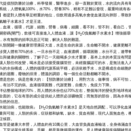
代提倡預防勝於治療，科學發展，醫學進步，卻一直難於實現，水的流向具有
系統，人體氧氣100%，水70%，營養30%，稍有不足難以發現，嚴重時就有
】都是對人體有舉足輕重的地位，但飲用過多高氧水會使血液流向肺部，導致
氫離子水素水】才是王道。
，血液，循環，代謝，細胞，營養，病毒，細菌，看不到，管不到，看自己，
關密碼(閘門)，飲後可直接進入人體血液，讓【H
O負氫離子水素水】增強循環
2
，水有無限的頻率訊息正可能，解決人類的難題。
人類開闢一條健康管理康莊大道，水是生命的泉源，生命離不開水，健康更離不
珍寶人體有70%的水，一旦水份不足，血液濃稠，循環困難，水分不足，連帶
出與健康的關聯性，了解子己一天能喝多少水才重要，基本上水的本質沒有問
讓人類任何改變，喝水是必須接受腹腦管控，未經腹腦認可的水，是無法進入
0%的水份構成，人體的循環代謝系統平穩，必須依賴予水，水是構成生命細胞
液的迴圈，廢物的排泄，體溫的調節，每一個生命活動都離不開水。
體是您的，病是您養大的：【預防勝於治療】，用對方法，做事情，病不可怕
，有治不完的病。血液循環困難，代謝更難，自癒力，免疫力下降。
洋佔整個地球的70%，而人體的水份也佔70%左右，整個海洋的變化對地球有
全面的，它在有形的成分提供給人體所必須礦物質；而無形的部份，因為水有
自然的信息。
水能治病，也能致病』【H
O負氫離子水素水】是天地自然調配，可以淨化血
2
量與可能，人類的疾病，症狀都和缺氧，缺水，貧血有關，現代人面無血色，
症候群。
血管是健康大本營，人體血約有10萬公里，大血管負責血液輸送，全身佈滿血管約
，下至泌尿生殖系統，手腳，都是靠微循環的運作，是人體健康與疾病關鍵所