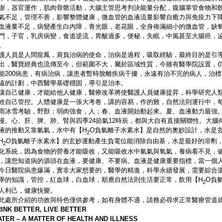
謝，器官運作，肌肉骨骼活動，大腦主管思考判決能量分配，腹腦掌管食物和
氣不足，管理不善，影響整體健康，微血管的血液流量影響自癒力與免疫力下
血液量不足，病變產生白內障，青光眼，老花眼，全身佈滿細小的微血管，缺
門，子官，乳房病變，食道逆流，胃酸過多，便秘，失眠，中風甚至大腸癌，
。
護人員是人間龍鳳，肩負治病的使命，治病是過程，吸取經驗，最終目的是引
出，醫寶經典也流傳至今，但範圍不大，屬於區域性質，今雖有醫學院設置，仍
能200病患，有病治病，讓患者暫時脫離疾病干擾，永遠有治不完的病人，治
遠的計劃，中西醫學基礎穩固，導引是治本。
讓自己健康，才能給他人健康，醫療改革將使醫護人員健康提昇，科學研究人類
姓自己管控。人體健康是一張大考卷，講的容易，作的難，自然法則運行中，
雨冰雪考驗，野獸；弱肉強食，人；春、血液開始動起來。夏、血液動力最強
慢。心、肝、脾、肺、腎與四季24節氣12時辰，都與大自有直接關聯性。大
液的推動又靠氫氣，水中有【H
O負氫離子水素水】是自然的奧妙設計，水是
2
H
O負氫離子水素水】的玄妙運動產生負電位能消除自由基，水是最好的溶劑，
2
化系統，因為食物的營養才能吸收，又能吸收水中氫氣與氧氣，養病看不見，
，讓您知道病的源頭在血液，要健康、不要病。血液是健康重要指標，當一個
今日醫院病患爆滿，實非大家想要的，醫學的精進，科學永續發展，需要綜合
學的知識，管控，紅血球，白血球，順應自然法則生活要正常，飲用【H
O負
2
人利己，健康快樂。
此處所介紹的功效與特色僅供參考，如有身體不適，請務必尋求正常醫療管道
INK BETTER, LIVE BETTER
TER – A MATTER OF HEALTH AND ILLNESS