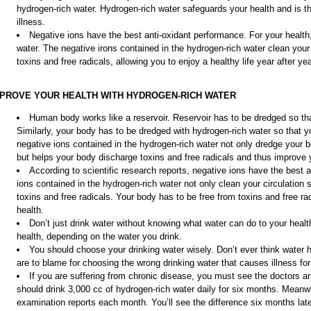
hydrogen-rich water. Hydrogen-rich water safeguards your health and is the
illness.
Negative ions have the best anti-oxidant performance. For your health
water. The negative irons contained in the hydrogen-rich water clean you
toxins and free radicals, allowing you to enjoy a healthy life year after y
MPROVE YOUR HEALTH WITH HYDROGEN-RICH WATER
Human body works like a reservoir. Reservoir has to be dredged so that 
Similarly, your body has to be dredged with hydrogen-rich water so that 
negative ions contained in the hydrogen-rich water not only dredge your 
but helps your body discharge toxins and free radicals and thus improve 
According to scientific research reports, negative ions have the best 
ions contained in the hydrogen-rich water not only clean your circulation
toxins and free radicals. Your body has to be free from toxins and free rad
health.
Don’t just drink water without knowing what water can do to your healt
health, depending on the water you drink.
You should choose your drinking water wisely. Don’t ever think water h
are to blame for choosing the wrong drinking water that causes illness for
If you are suffering from chronic disease, you must see the doctors a
should drink 3,000 cc of hydrogen-rich water daily for six months. Meanw
examination reports each month. You’ll see the difference six months lat