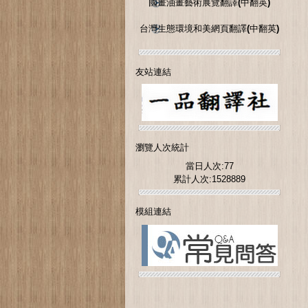
國畫油畫藝術展覽翻譯(中翻英)
台灣生態環境和美網頁翻譯(中翻英)
友站連結
瀏覽人次統計
當日人次:77
累計人次:1528889
模組連結